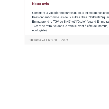
Notre avis
Comment la vie dépend parfois du plus infime de nos choix
Passionnant comme les deux autres titres : "l'attentat"(qu
Emma prend le TGV de 8h46) et "l'écolo" (quand Emma ra
TGV et se retrouve dans le train suivant à côté de Marcus,
écologiste)
Biblirama v3.1.6
© 2010-2026