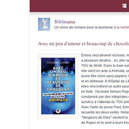
Bibli
rama
Un choix de romans pour la jeunesse
à la lumi
Avec un peu d'amour et beaucoup de chocola
Emma veut devenir écrivain, m
a plusieurs destins... Ici, elle ra
TGV de 8h46. Dans le train sui
elle vient en aide à Aminata, 
jeune fille noire sans-papiers,
et en détresse. A l'hôpital de L
elles rencontrent un autre pas
en fuite : l'écrivain Nelson Rap
condamné par des intégristes e
survécu à l'attentat du TGV pr
Avec l'aide du jeune Fred, E
recueille les deux exilés. Hélas
"Vengeurs de Dieu" veulent la
de Rapur et ils sont à leurs tro